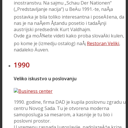
inostranstvu. Na sajmu „Schau Der Nationen“
(„Predstavljanje nacija“) u BeÄu 1991.-te, naÅ¡a
postavka je bila toliko interesantna i poseÄ‡ena, da
nas je na naÅ¡em Å¡tandu posetio i tadaÅ¡nji
austrijski predsednik Kurt Valdhajm.
Ovde ga moÅ¾ete videti kako proba slovaÄki kulen,
po kome je (izmedju ostalog) naÅ¡
Restoran Veliki
,
nadaleko Äuven.
1990
Veliko iskustvo u poslovanju
1990. godine, firma DAD je kupila poslovnu zgradu u
centru Novog Sada. Tu je otvorena moderna
samoposluga sa mesarom, a kasnije je tu bio i
poslovni prostor.
U vremenu raspada Jugoslavije, nadolazeÄ‡e krize,