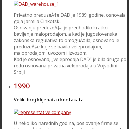
Privatno preduzeÄ‡e DAD je 1989. godine, osnovala
gdja Jarmila Cinkotski.
Osnivanju preduzeÄ‡a je predhodilo kratko
bavljenje maloprodajom, a kad je jugoslovenska
zakonska regulativa to omoguÄ‡ila, osnovano je
preduzeÄ‡e koje se bavilo veleprodajom,
maloprodajom, uvozom i izvozom.
Kad je osnovana, „veleprodaja DAD“ je bila druga po
redu osnovana privatna veleprodaja u Vojvodini i
Srbiji.
1990
Veliki broj klijenata i kontakata
U nekoliko narednih godina, poslovanje firme se