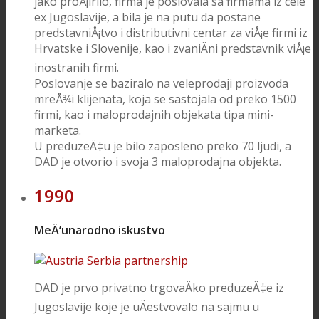
jako proÅ¡irilo, firma je poslovala sa firmama iz cele
ex Jugoslavije, a bila je na putu da postane
predstavniÅ¡tvo i distributivni centar za viÅ¡e firmi iz
Hrvatske i Slovenije, kao i zvaniÄni predstavnik viÅ¡e
inostranih firmi.
Poslovanje se baziralo na veleprodaji proizvoda
mreÅ¾i klijenata, koja se sastojala od preko 1500
firmi, kao i maloprodajnih objekata tipa mini-
marketa.
U preduzeÄ‡u je bilo zaposleno preko 70 ljudi, a
DAD je otvorio i svoja 3 maloprodajna objekta.
1990
MeÄ‘unarodno iskustvo
DAD je prvo privatno trgovaÄko preduzeÄ‡e iz
Jugoslavije koje je uÄestvovalo na sajmu u