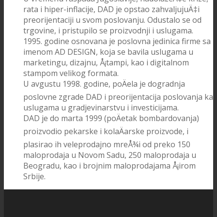
rata i hiper-inflacije, DAD je opstao zahvaljujuÄ‡i
preorijentaciji u svom poslovanju. Odustalo se od
trgovine, i pristupilo se proizvodnji i uslugama.
1995. godine osnovana je poslovna jedinica firme sa
imenom AD DESIGN, koja se bavila uslugama u
marketingu, dizajnu, Å¡tampi, kao i digitalnom
stampom velikog formata.
U avgustu 1998. godine, poÄela je dogradnja
poslovne zgrade DAD i preorijentacija poslovanja ka
uslugama u gradjevinarstvu i investicijama.
DAD je do marta 1999 (poÄetak bombardovanja)
proizvodio pekarske i kolaÄarske proizvode, i
plasirao ih veleprodajno mreÅ¾i od preko 150
maloprodaja u Novom Sadu, 250 maloprodaja u
Beogradu, kao i brojnim maloprodajama Å¡irom
Srbije.